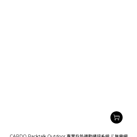
CARDO Packtalk Outdoor 專業戶外運動通訊系統 // 無需網