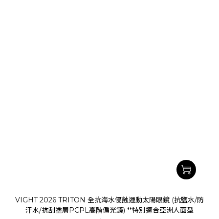
VIGHT 2026 TRITON 全抗海水侵蝕運動太陽眼鏡 (抗鹽水/防
汗水/抗刮塗層PCPL高階偏光鏡) **特別適合亞洲人面型