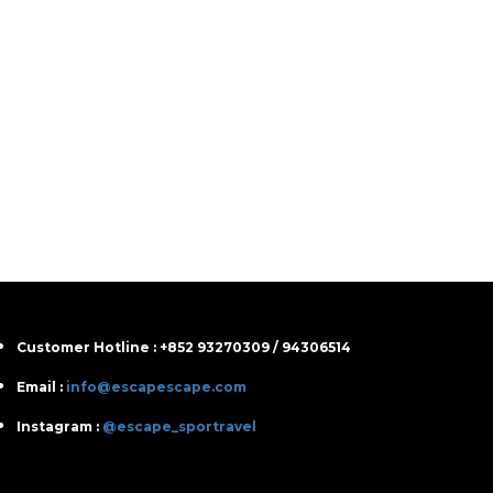
Customer Hotline : +852 93270309 / 94306514
Email :
info@escapescape.com
Instagram :
@escape_sportravel