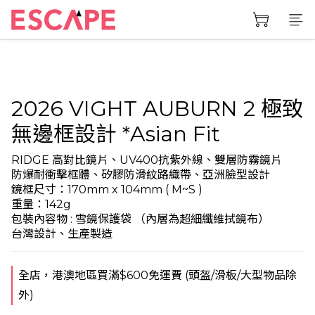
2026 VIGHT AUBURN 2 極致
無邊框設計 *Asian Fit
RIDGE 高對比鏡片、UV400抗紫外線、雙層防霧鏡片
防爆耐衝擊框體、矽膠防滑紋路織帶、亞洲臉型設計
鏡框尺寸：170mm x 104mm ( M~S )
重量：142g
包裝內容物 : 雪鏡保護袋 （內層為超細纖維拭鏡布）
台灣設計、生產製造
全店，港澳地區買滿$600免運費 (頭盔/滑板/大型物品除
外)