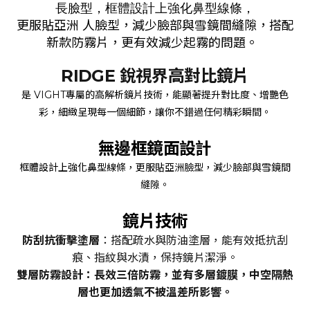
長臉型，框體設計上強化鼻型線條，
更服貼亞洲 人臉型，減少臉部與雪鏡間縫隙，搭配
新款防霧片，更有效減少起霧的問題。
RIDGE 銳視界高對比鏡片
是 VIGHT專屬的高解析鏡片技術，能顯著提升對比度、增艷色
彩，細緻呈現每一個細節，讓你不錯過任何精彩瞬間。
無邊框鏡面設計
框體設計上強化鼻型線條，更服貼亞洲臉型，減少臉部與雪鏡間
縫隙。
鏡片技術
防刮抗衝擊塗層
：搭配疏水與防油塗層，能有效抵抗刮
痕、指紋與水漬，保持鏡片潔淨。
雙層防霧設計
：長效三倍防霧，並有多層鍍膜，中空隔熱
層也更加透氣不被溫差所影響。