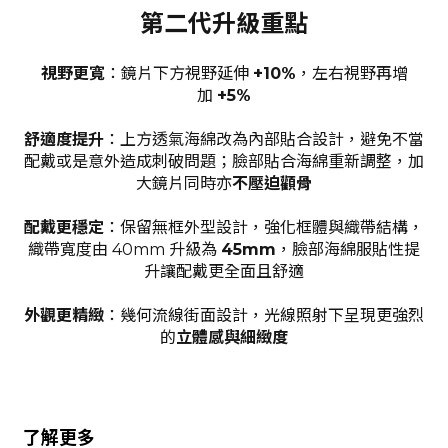
第二代升級重點
視野更寬
：鏡片下方視野延伸
+10%
，左右視野再增
加
+5%
舒適度提升
：上方透氣海綿改為內部貼合設計，避免不當
配戴或是意外造成刺破問題；臉部貼合海綿重新調整，加
大鏡片同時亦
不壓迫顴骨
配戴更穩定
：保留無框外型設計，強化框體與織帶結構，
織帶寬度由 40mm 升級為
45mm
，臉部海綿服貼性提
升讓配戴更全面且舒適
外觀更精緻
：幾何流線街面設計，光線照射下呈現更強烈
的
立體感與細緻度
了解更多