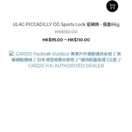
ULAC PICCADILLY OG Sports Lock 密碼鎖 - 僅重86g
HK$150.00
HK$95.00 ~ HK$110.00