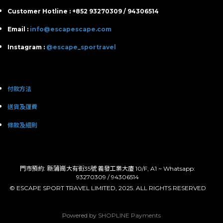
Customer Hotline : +852 93270309 / 94306514
Email :
info@escapescape.com
Instagram :
@escape_sportravel
付款方法
送貨及運費
條款及細則
: 新蒲崗
門市預約
大有街35號 義發工業大廈 10/F, A1 ~ Whatsapp:
93270309 / 94306514
© ESCAPE SPORT TRAVEL LIMITED, 2025. ALL RIGHTS RESERVED
Powered by
SHOPLINE Payments