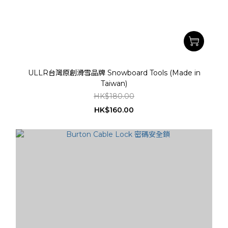
ULLR台灣原創滑雪品牌 Snowboard Tools (Made in
Taiwan)
HK$180.00
HK$160.00