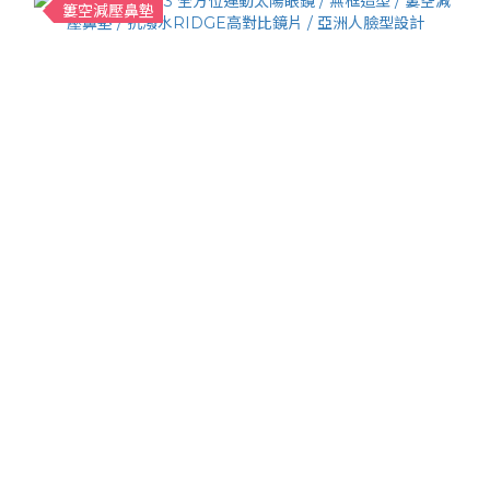
簍空減壓鼻墊