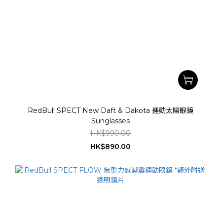
RedBull SPECT New Daft & Dakota 運動太陽眼鏡
Sunglasses
HK$990.00
HK$890.00