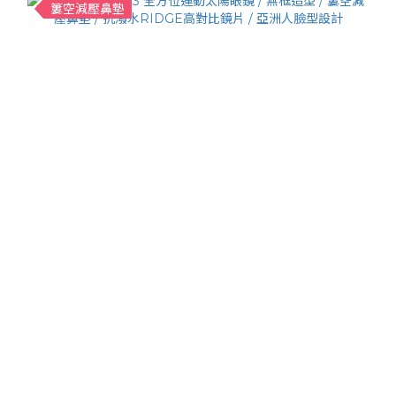
簍空減壓鼻墊