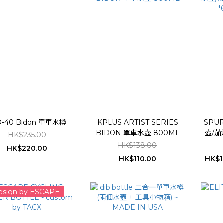
-40 Bidon 單車水樽
KPLUS ARTIST SERIES
SPUR
BIDON 單車水壺 800ML
壺/茄
HK$235.00
*
HK$138.00
HK$220.00
HK$110.00
HK$1
esign by ESCAPE