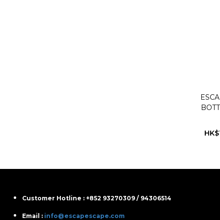
ESCA
BOTT
HK$
Customer Hotline : +852 93270309 / 94306514
Email :
info@escapescape.com