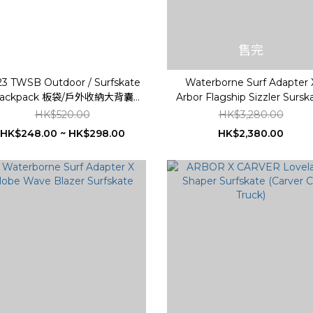
售完
23 TWSB Outdoor / Surfskate
Waterborne Surf Adapter 
kpack 板袋/戶外收納大背囊
Arbor Flagship Sizzler Sursk
(現貨發售)
(已組裝)
HK$520.00
HK$3,280.00
HK$248.00 ~ HK$298.00
HK$2,380.00