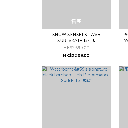
售完
SNOW SENSEI X TWSB
全
SURFSKATE 特別版
W
HK$2,699.00
HK$2,399.00