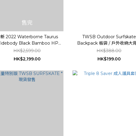
售完
新 2022 Waterborne Taurus
TWSB Outdoor Surfskate
idebody Black Bamboo HP
Backpack 板袋 / 戶外收納大
Surfskate 衝浪滑板
(現貨發售)
HK$2,599.00
HK$388.00
HK$2,199.00
HK$199.00