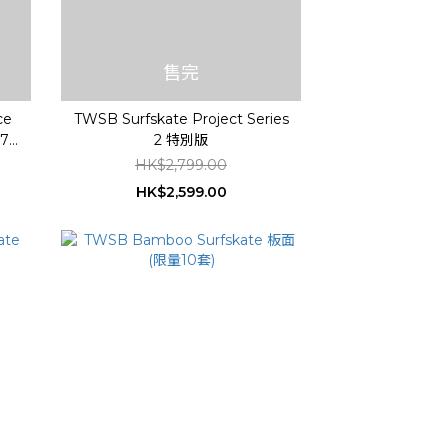
售完
ce
TWSB Surfskate Project Series
C7
2 特別版
HK$2,799.00
HK$2,599.00