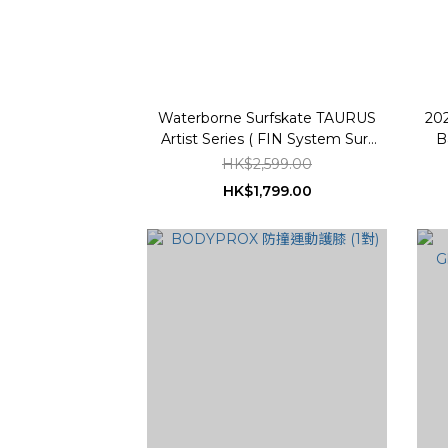
Waterborne Surfskate TAURUS
20
Artist Series ( FIN System Surf
Bac
Adapter配置)
HK$2,599.00
HK$1,799.00