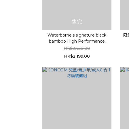
售完
Waterborne's signature black
限量
bamboo High Performance
Surfskate (現貨)
HK$2,420.00
HK$2,199.00