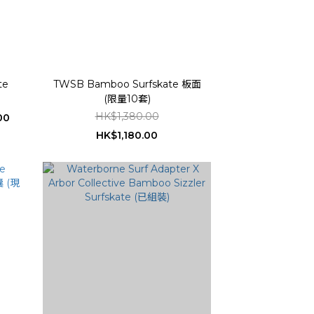
te
TWSB Bamboo Surfskate 板面
(限量10套)
HK$1,380.00
00
HK$1,180.00