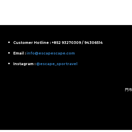
Customer Hotline : +852 93270309 / 94306514
Email :
info@escapescape.com
Instagram :
@escape_sportravel
門市