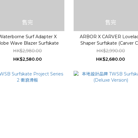
售完
售完
Waterborne Surf Adapter X
ARBOR X CARVER Lovela
lobe Wave Blazer Surfskate
Shaper Surfskate (Carver 
Truck)
HK$2,980.00
HK$2,990.00
HK$2,580.00
HK$2,680.00