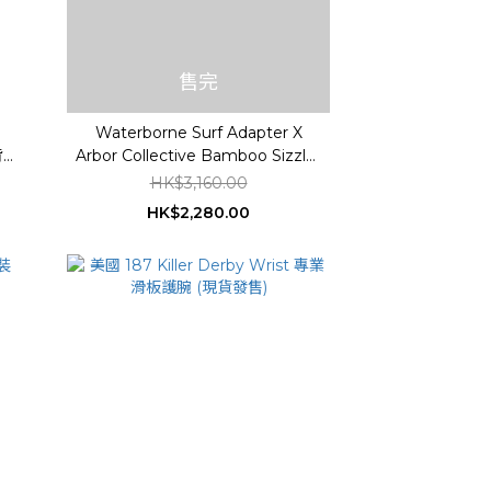
售完
Waterborne Surf Adapter X
背囊
Arbor Collective Bamboo Sizzler
Surfskate (已組裝)
HK$3,160.00
HK$2,280.00