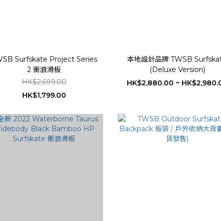
SB Surfskate Project Series
本地設計品牌 TWSB Surfska
2 衝浪滑板
(Deluxe Version)
HK$2,699.00
HK$2,880.00 ~ HK$2,980.
HK$1,799.00