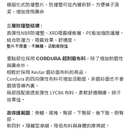
模組化式防撞墊片，
防撞墊可從內層拆卸，方便褲子清
潔，增加使用壽命
三層
防撞墊
結構 :
高彈性NBR防撞墊、XRD吸震緩衝層、PE板加強防護層，
結合防撞力、吸震效果、舒適度。
墊片不厚重、不臃腫，活動度極佳
重點部位採用
，除了增加耐磨性
CORDURA 超耐磨布料
與壽命外，
相較於採用 Kevlar 磨砂面布料的商品，
Cordura 的四向
彈性
布料可增加活動度
，非磨砂面也不會
磨損雪褲內裏，
局部搭配高透氣彈性 LYCRA 布料，柔軟舒適親膚，排汗
效果佳。
高保護範圍
：脊髓、尾椎、臀部、下臀部、後下肢、側臀
部，
新四針
+ 隱藏型
車縫，降低布料與身體的摩擦感。