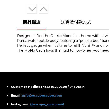
商品描述
送貨及付款方式
Designed after the Classic Mondrian theme with a twist
Purist
water bottle body featuring a "peek-a-boo" tran
Perfect gauge when it's time to refill. No BPA and no f
The MoFlo Cap allows the fluid to flow when you need i
Customer Hotline : +852 93270309 / 94306514
Email :
info@escapescape.com
Instagram :
@escape_sportravel