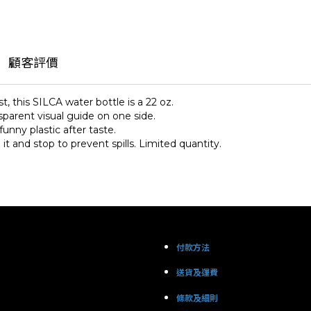
顧客評價
, this SILCA water bottle is a 22 oz.
sparent visual guide on one side.
unny plastic after taste.
t and stop to prevent spills. Limited quantity.
付款方法
送貨及運費
條款及細則