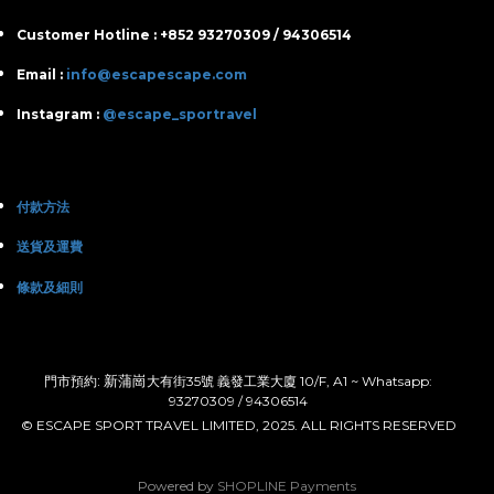
Customer Hotline : +852 93270309 / 94306514
Email :
info@escapescape.com
Instagram :
@escape_sportravel
付款方法
送貨及運費
條款及細則
: 新蒲崗
門市預約
大有街35號 義發工業大廈 10/F, A1 ~ Whatsapp:
93270309 / 94306514
© ESCAPE SPORT TRAVEL LIMITED, 2025. ALL RIGHTS RESERVED
Powered by
SHOPLINE Payments