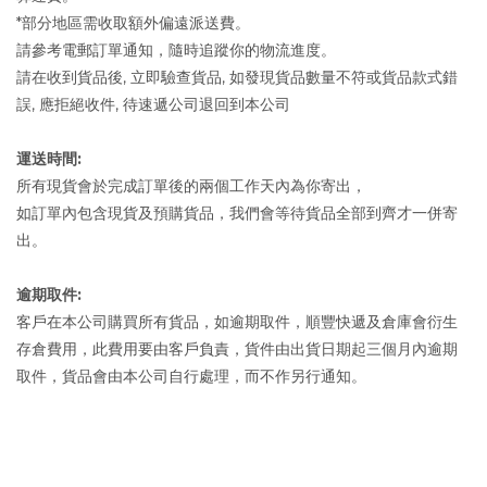
*部分地區需收取額外偏遠派送費。
請參考電郵訂單通知，隨時追蹤你的物流進度。
請在收到貨品後, 立即驗查貨品, 如發現貨品數量不符或貨品款式錯
誤, 應拒絕收件, 待速遞公司退回到本公司
運送時間:
所有現貨會於完成訂單後的兩個工作天內為你寄出，
如訂單內包含現貨及預購貨品，我們會等待貨品全部到齊才一併寄
出。
逾期取件:
客戶在本公司購買所有貨品，如逾期取件，順豐快遞及倉庫會衍生
存倉費用，此費用要由客戶負責，貨件由出貨日期起三個月內逾期
取件，貨品會由本公司自行處理，而不作另行通知。