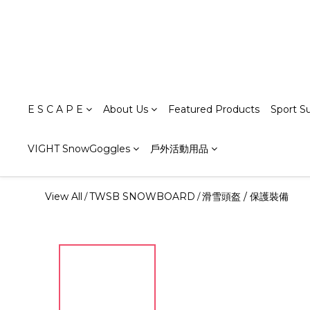
E S C A P E
About Us
Featured Products
Sport S
VIGHT SnowGoggles
戶外活動用品
View All
TWSB SNOWBOARD
滑雪頭盔 / 保護裝備
/
/