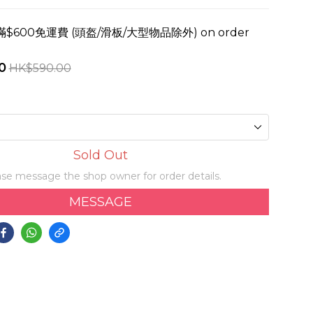
600免運費 (頭盔/滑板/大型物品除外) on order
0
HK$590.00
Sold Out
se message the shop owner for order details.
MESSAGE