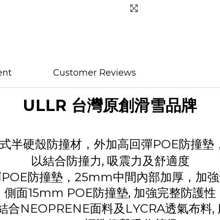
ent
Customer Reviews
ULLR 台灣原創滑雪品牌
式半硬殼防撞材，外加高回彈
POE
防撞墊
以結合防撞力, 吸震力及舒適度
彈
POE
防撞墊，
25mm
中間內部加厚，加強
側面
15mm POE
防撞墊, 加強完整防護性
 結合
NEOPRENE
面料及
LYCRA
透氣布料,