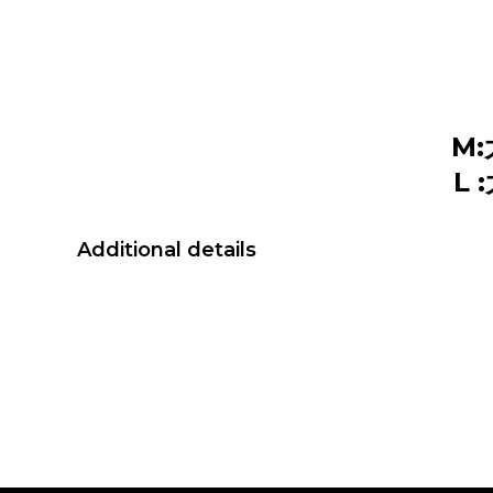
M:
L :
Additional details