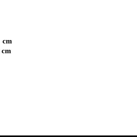
3
cm
1
cm