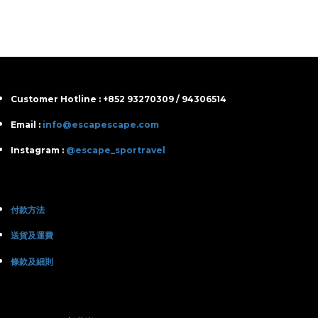
Customer Hotline : +852 93270309 / 94306514
Email :
info@escapescape.com
Instagram :
@escape_sportravel
付款方法
送貨及運費
條款及細則