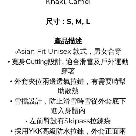
Khaki,
Camel
S, M, L
尺寸：
產品描述
•Asian Fit Unisex
款式，男女合穿
•
Cutting
,
寬身
設計
適合滑雪及戶外運動
穿著
•
外套夾位兩邊透氣拉鏈，有需要時幫
助散熱
•
雪擋設計，防止滑雪時雪從外套底下
進入身體內
•
Skipass
左前臂設有
拉鍊袋
•
YKK
採用
高級防水拉鍊，外套正面兩