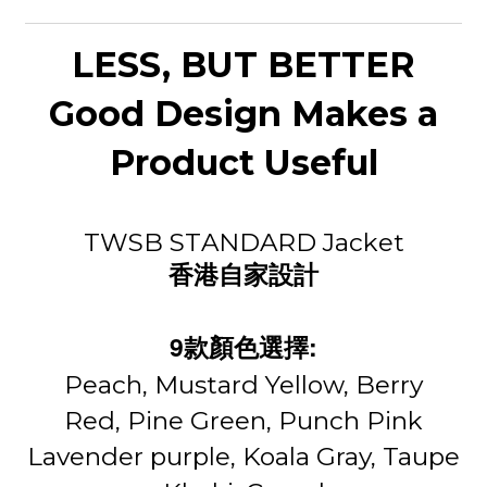
LESS, BUT BETTER
Good Design Makes a
Product Useful
TWSB STANDARD Jacket
香港自家設計
9
:
款顏色選擇
Peach,
Mustard Yellow,
Berry
Red,
Pine Green,
Punch Pink
Lavender purple,
Koala Gray,
Taupe