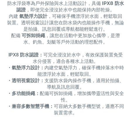
防水浮袋專為戶外探險與水上活動設計，具備
IPX8 防水
認證
，即使完全浸沒於水中也能保持內部乾燥。
內建
氣墊浮力設計
，可確保手機漂浮於水面，輕鬆取回
裝置。透明視窗設計讓您在防水袋內也能操作手機，無論
是拍攝、訊息回覆或導航都能輕鬆進行。
配備
可拆卸掛繩
，讓您在活動中更加放心攜帶，是潛
水、釣魚、划艇等戶外活動的理想配件。
IPX8 防水認證：
可完全浸沒於水中，有效保護裝置免受
水分侵害，適合各種水上活動。
・
氣墊浮力設計：
內建空氣墊浮力，確保手機掉落水中時
能漂浮於水面，輕鬆取回。
・
透明視窗設計：
支援防水袋內操作手機，適用於拍攝、
導航及訊息回覆。
・
多功能掛繩：
配備可拆卸掛繩，增加攜帶靈活性與安全
性。
・
兼容多數智慧手機：
可容納大多數手機型號，適應不同
裝置需求。