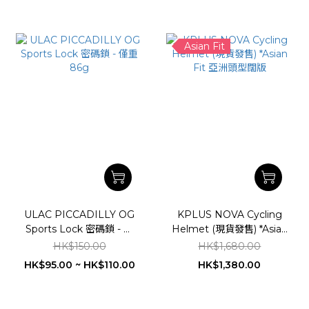
Asian Fit
ULAC PICCADILLY OG
KPLUS NOVA Cycling
Sports Lock 密碼鎖 - 僅
Helmet (現貨發售) *Asian
重86g
Fit 亞洲頭型闊版
HK$150.00
HK$1,680.00
HK$95.00 ~ HK$110.00
HK$1,380.00