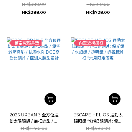
Waterproof Bag /
比鏡片 / 亞洲人顴骨輪廓 /
HK$380.00
HK$910.00
抗潑水鏡面鍍膜
HK$288.00
HK$728.00
簍空減壓鼻墊
內置近視鏡框
2026 URBAN 3 全方位運
ESCAPE HELIOS 運動太
動太陽眼鏡 / 無框造型 / 簍
陽眼鏡 *包含3組鏡片: 偏光
空減壓鼻墊 / 抗潑水
鏡 / 水銀鏡 / 透明鏡 / 近視
HK$1,280.00
HK$980.00