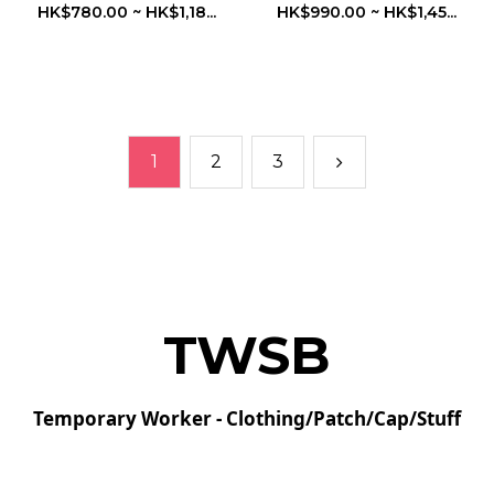
RIDGE 高對比鏡片 / 可更
HK$780.00 ~ HK$1,18...
HK$990.00 ~ HK$1,45...
換鼻墊設計
1
2
3
TWSB
Temporary Worker - Clothing/Patch/Cap/Stuff