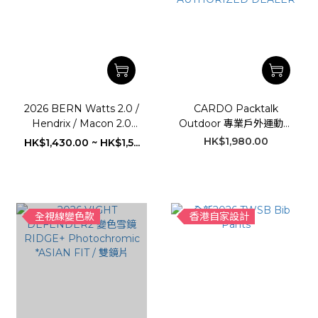
2026 BERN Watts 2.0 /
CARDO Packtalk
Hendrix / Macon 2.0
Outdoor 專業戶外運動通
MIPS Snowboard
訊系統 // 無需網路連線 //
HK$1,980.00
HK$1,430.00 ~ HK$1,5...
Helmet
日本滑雪場適合使用 // *通
訊範圍高達 5公里 //
CARDO H.K.
AUTHORIZED DEALER
全視線變色款
香港自家設計