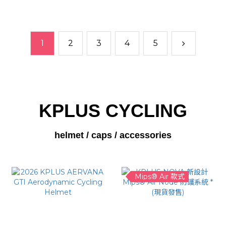
1
2
3
4
5
KPLUS CYCLING
helmet / caps / accessories
Mips® Air 款式