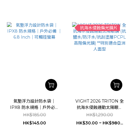
抗海水侵蝕偏光鏡片
氣墊浮力設計防水袋｜
VIGHT 2026 TRITON 全
IPX8 防水規格｜戶外必備
抗海水侵蝕運動太陽眼鏡
｜6.8 Inch｜可觸控螢幕
(抗鹽水/防汗水/抗刮塗層
HK$185.00
HK$1,290.00
PCPL高階偏光鏡) **特別
HK$145.00
HK$30.00 ~ HK$980...
適合亞洲人面型