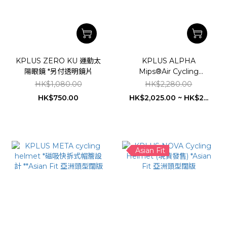
KPLUS ZERO KU 運動太
KPLUS ALPHA
陽眼鏡 *另付透明鏡片
Mips®Air Cycling
Helmet *AF Asian Fit ~
HK$1,080.00
HK$2,280.00
現貨發售
HK$750.00
HK$2,025.00 ~ HK$2...
Asian Fit