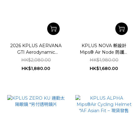
2026 KPLUS AERVANA
KPLUS NOVA 新設計
GTI Aerodynamic
Mips® Air Node 防護系
Cycling Helmet
統 *(現貨發售)
HK$2,080.00
HK$1,980.00
HK$1,880.00
HK$1,680.00