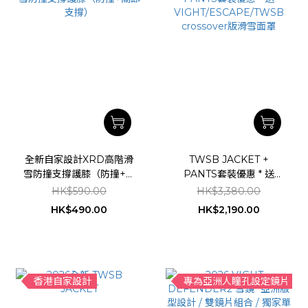
全新自家設計XRD高階滑
TWSB JACKET +
雪防撞支撐護膝（防撞+關
PANTS套裝優惠 * 送
節支撐）
VIGHT/ESCAPE/TWSB
HK$590.00
HK$3,380.00
crossover版滑雪面罩
HK$490.00
HK$2,190.00
香港自家設計
專為亞洲人瞳孔設定鏡片