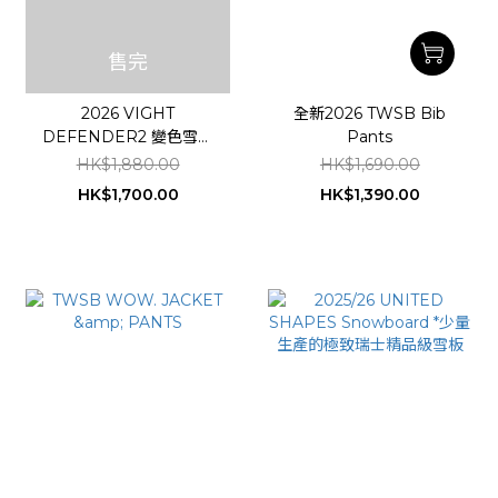
售完
2026 VIGHT
全新2026 TWSB Bib
DEFENDER2 變色雪鏡
Pants
RIDGE+ Photochromic
HK$1,880.00
HK$1,690.00
*ASIAN FIT / 雙鏡片
HK$1,700.00
HK$1,390.00