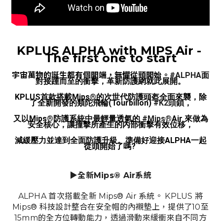
KPLUS ALPHA with MIPS Air - 
The first one to start
宇宙萬物的誕生都有個開端，無懼從頭開始。
#ALPHA
面
對接踵而至的衝擊，革新防護網就此展開。
KPLUS首款搭載Mips®的次世代防護頭盔全面來襲，除
了全新開發的類陀飛輪(Tourbillon) 
#K2頭鎖
，
又以Mips®防護系統中最輕量透氣的 
#Mips
®Air 來做為
安全核心，讓撞擊所產生的內部衝擊有效位移，
減緩壓力並達到全面防護升級。準備好迎接ALPHA一起
從頭開始了嗎? 
▶
全新Mips® Air系統
ALPHA 首次搭載全新 Mips® Air 系統。 KPLUS 將
Mips® 科技設計整合在安全帽的內襯墊上，提供了10至
15mm的全方位轉動能力，透過滑動來緩衝來自不同方