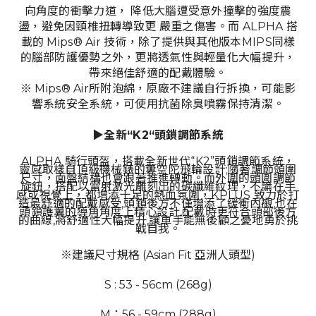
向角度的衝擊力道， 降低大腦遭受意外撞擊的強度震
盪，避免因頸椎扭轉導致更 嚴重之傷害。而 ALPHA 搭
載的 Mips® Air 技術，除了提供與其他版本MIPS同樣
的腦部防護優勢之外，更將透氣性與輕量化大幅提升，
帶來絕佳舒適的配戴體驗。
※ Mips® Air所附泡綿，原廠不建議自行拆換，可能影
響系統安全系統，可使用抗菌除臭噴霧保持清潔。
▶
全新“K2“頭鎖調節系統
ALPHA 騎行頭盔，搭載全新世代“K2”頭鎖調節系統，
靈感取樣自頂級機械錶的簍空陀飛輪設計;隨著調節頭圍
尺寸，面盤結構也會跟著推進轉動。而外圍的頭圍調節
旋鈕，搭配以雷射激光雕刻出的碳纖維紋理，不論在手
感或視覺上，都增添十足的熱血氛圍，KPLUS 致力於打
造最舒適的配戴感受,頭鎖後方不僅增添了緩衝內襯,也在
頭鎖護翼的導角角度上精心設計,配戴時更符合頭部後方
的曲線,將舒適性大幅提升,讓車手能無後顧之憂地勇於挑
戰自我。
※建議尺寸規格 (Asian Fit 亞洲人頭型)
S : 53 - 56cm (268g)
M：56 - 59cm (288g)