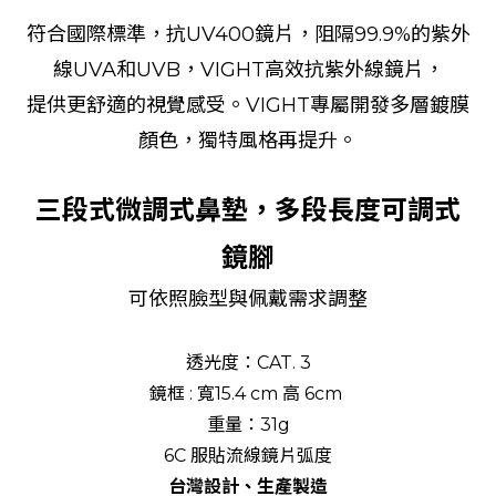
符合國際標準，抗UV400鏡片，阻隔99.9%的紫外
線UVA和UVB，VIGHT高效抗紫外線鏡片，
提供更舒適的視覺感受。VIGHT專屬開發多層鍍膜
顏色，獨特風格再提升。
三段式微調式鼻墊，多段長度可調式
鏡腳
可依照臉型與佩戴需求調整
透光度：CAT. 3
鏡框 : 寬15.4 cm 高 6cm
重量：31g
6C 服貼流線鏡片弧度
台灣設計、生產製造