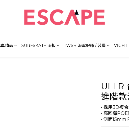
 單車精品
SURFSKATE 滑板
TWSB 滑雪服飾 / 裝備
VIGHT
備
ULLR
進階款
• 採用3D
• 高回彈P
• 側面15m