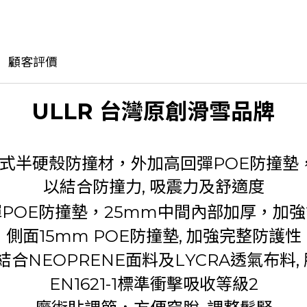
顧客評價
ULLR 台灣原創滑雪品牌
式半硬殼防撞材，外加高回彈
POE
防撞墊
以結合防撞力, 吸震力及舒適度
彈
POE
防撞墊，
25mm
中間內部加厚，加強
側面
15mm POE
防撞墊, 加強完整防護性
 結合
NEOPRENE
面料及
LYCRA
透氣布料,
EN1621-1
標準衝擊吸收等級
2