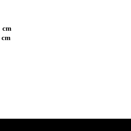
3
cm
1
cm