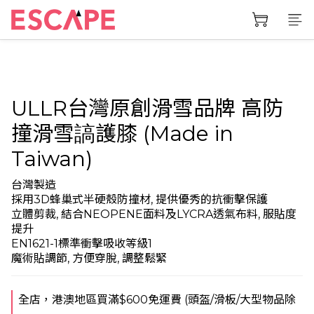
ULLR台灣原創滑雪品牌 高防
撞滑雪謞護膝 (Made in
Taiwan)
台灣製造
﻿採用3D蜂巢式半硬殼防撞材, 提供優秀的抗衝擊保護
﻿立體剪裁, 結合NEOPENE面料及LYCRA透氣布料, 服貼度
提升
﻿EN1621-1標準衝擊吸收等級1
﻿魔術貼調節, 方便穿脫, 調整鬆緊
全店，港澳地區買滿$600免運費 (頭盔/滑板/大型物品除