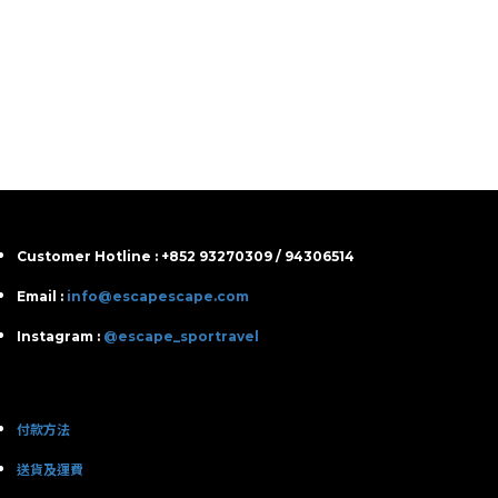
Customer Hotline : +852 93270309 / 94306514
Email :
info@escapescape.com
Instagram :
@escape_sportravel
付款方法
送貨及運費