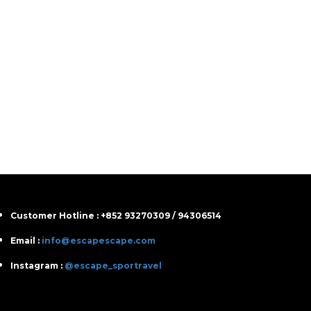
Customer Hotline : +852 93270309 / 94306514
Email :
info@escapescape.com
Instagram :
@escape_sportravel