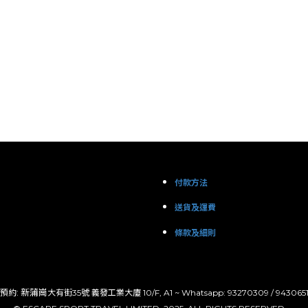
付款方法
送貨及運費
條款及細則
: 新蒲崗
預約
大有街35號 義發工業大廈 10/F, A1 ~ Whatsapp: 93270309 / 943065