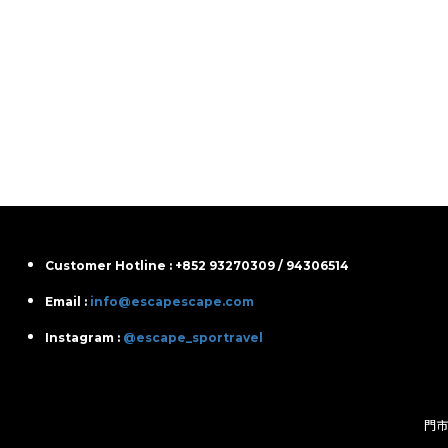
Customer Hotline : +852 93270309 / 94306514
Email :
info@escapescape.com
Instagram :
@escape_sportravel
門市