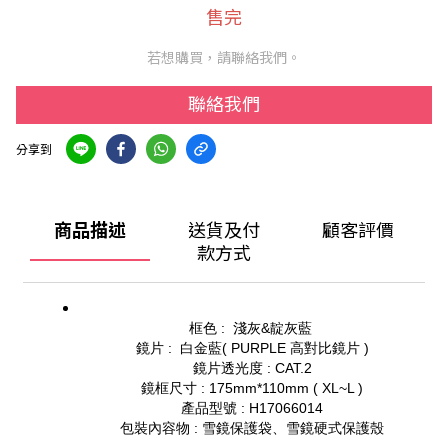
售完
若想購買，請聯絡我們。
聯絡我們
分享到
商品描述
送貨及付
顧客評價
款方式
框色 : 淺灰&靛灰藍
鏡片 : 白金藍( PURPLE 高對比鏡片 )
鏡片透光度 : CAT.2
鏡框尺寸 : 175mm*110mm ( XL~L )
產品型號 : H17066014
包裝內容物 : 雪鏡保護袋、雪鏡硬式保護殼