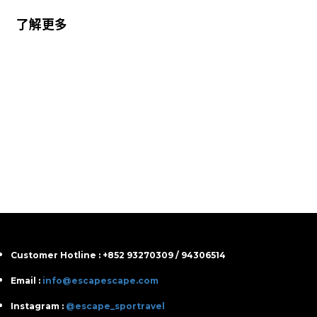
了解更多
Customer Hotline : +852 93270309 / 94306514
Email :
info@escapescape.com
Instagram :
@escape_sportravel