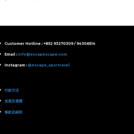
Customer Hotline : +852 93270309 / 94306514
Email :
info@escapescape.com
Instagram :
@escape_sportravel
付款方法
送貨及運費
條款及細則