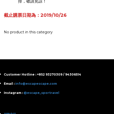
排，敬請見諒！
截止購票日期為：2019/10/26
No product in this category
Customer Hotline : +852 93270309 / 94306514
Email :
info@escapescape.com
Instagram :
@escape_sportravel