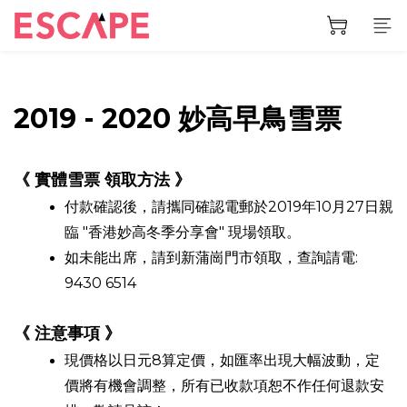
prev
next
2019 - 2020 妙高早鳥雪票
《 實體雪票 領取方法 》
付款確認後
，
請攜同確認電郵於2019年10月27日親
臨 "香港妙高冬季分享會" 現場領取。
如未能出席
，
請到新蒲崗門市領取，查詢請電:
9430 6514
《 注意事項 》
現價格以日元8算定價，如匯率出現大幅波動，定
價將有機會調整，所有已收款項恕不作任何退款安